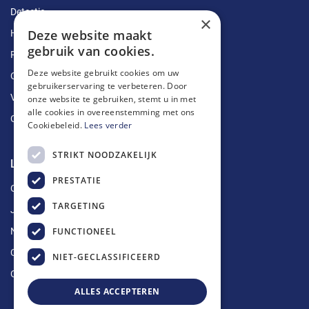
Detectie
×
Deze website maakt
Herstellingen
gebruik van cookies.
Ruimingen
Deze website gebruikt cookies om uw
Ontstoppingen
gebruikerservaring te verbeteren. Door
Vetputten
onze website te gebruiken, stemt u in met
alle cookies in overeenstemming met ons
Ontkalking
Cookiebeleid.
Lees verder
STRIKT NOODZAKELIJK
Longin Service
PRESTATIE
Over ons
TARGETING
Jobs
FUNCTIONEEL
Nieuws
Contact
NIET-GECLASSIFICEERD
Offerte aanvragen
ALLES ACCEPTEREN